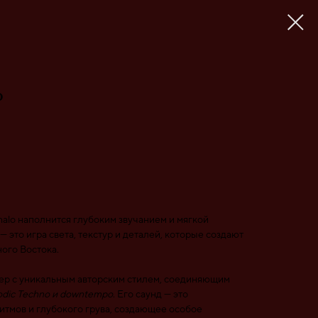
o
halo наполнится глубоким звучанием и мягкой
 это игра света, текстур и деталей, которые создают
ого Востока.
ер с уникальным авторским стилем, соединяющим
lodic Techno и downtempo
. Его саунд — это
итмов и глубокого грува, создающее особое