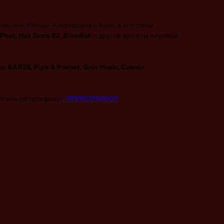
ксики, Ибицы, Амстердама и Азии, а его треки
hat, Hot Since 82, Blondish
и другие артисты мировой
лах
BAR25, Pipe & Pochet, Sirin Music, Cosmic
апись по телефону:
+998903996000