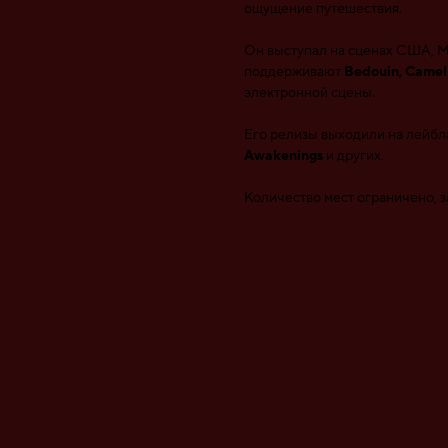
ощущение путешествия.
Он выступал на сценах США, Ме
поддерживают
Bedouin, CamelP
электронной сцены.
Его релизы выходили на лейб
Awakenings
и других.
Количество мест ограничено, з