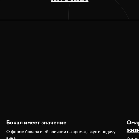
Бокал имеет значение
Омар
жиз
О форме бокала и её влиянии на аромат, вкус и подачу
вина.