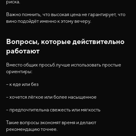
риска.
Важно помнить, что высокая цена не гарантирует, что
вино подойдёт именно к этому вечеру.
Меню
Кто мы
Винная подписка
Журнал
Мероприятия
Ресторан WineBazaar
Вопросы, которые действительно
Контакты
работают
Политика конфиденциальности
ул. Истикбол, 43, этаж 2
+998 90 399 60 00
Вместо общих просьб лучше использовать простые
Instagram
ориентиры:
– к еде или без
– хочется лёгкое или более насыщенное
– предпочтительна свежесть или мягкость
Такие вопросы экономят время и делают
рекомендацию точнее.