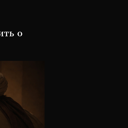
Меню
ить о