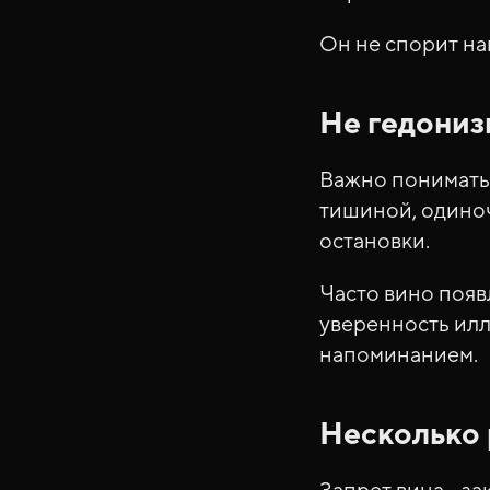
Он не спорит на
Не гедониз
Важно понимать.
тишиной, одиноч
остановки.
Часто вино появл
уверенность илл
напоминанием.
Несколько 
Запрет вина - за