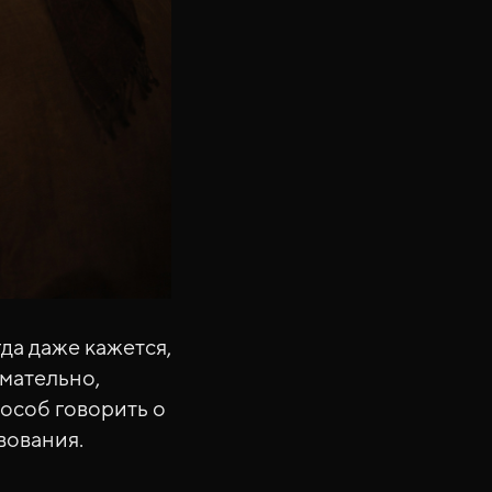
да даже кажется,
имательно,
пособ говорить о
вования.