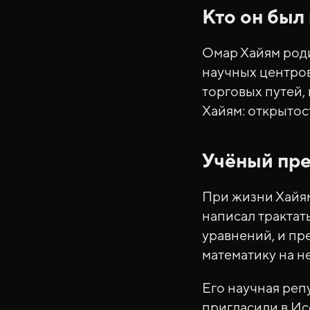
Кто он был
Омар Хайям роди
научных центров
торговых путей,
Хайям: открытос
Учёный пре
При жизни Хайям 
написал трактат
уравнений, и п
математику на н
Его научная реп
пригласили в Ис