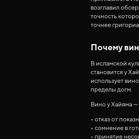
возглавил обсер
точность которо
точнее григориа
Почему ви
В исламской кул
становится у Ха
использует вино
пределы догм.
Вино у Хайяма — 
• отказ от пока
• сомнение в го
• принятие нес