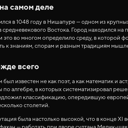
 на самом деле
лся в 1048 году в Нишапуре — одном из крупны
 средневекового Востока. Город находился на
 и это во многом определило среду, в которой 
ть к знаниям, спорам и разным традициям мышл
жде всего
был известен не как поэт, а как математик и ас
ы по алгебре, в которых систематизировал реш
редложил классификацию, опередившую европе
есколько столетий.
утация была настолько высокой, что в конце XI 
фахан — работать при дворе султана Мелик-шаха