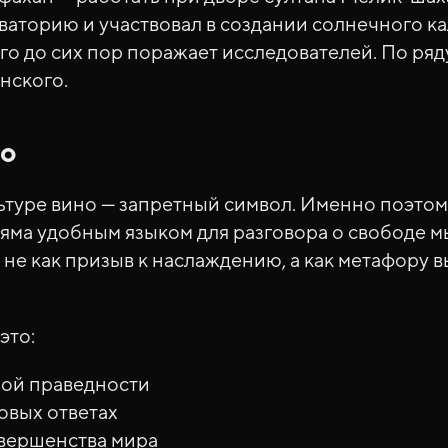
ваторию и участвовал в создании солнечного ка
го до сих пор поражает исследователей. По ряд
нского.
но
ьтуре вино — запретный символ. Именно поэтом
йяма удобным языком для разговора о свободе м
 не как призыв к наслаждению, а как метафору в
это:
зной праведности
товых ответах
овершенства мира