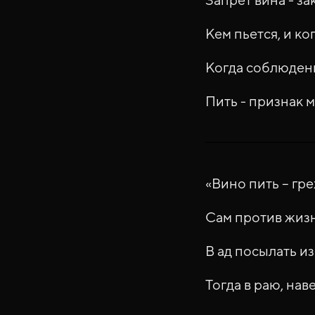
Кем пьется, и ког
Когда соблюдены
Пить - признак м
«Вино пить – гре
Сам против жизн
В ад посылать и
Тогда в раю, нав