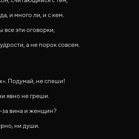
да, и много ли, и с кем.
 все эти оговорки,
удрости, а не порок совсем.
х». Подумай, не спеши!
и явно не греши.
з-за вина и женщин?
ерно, ни души.