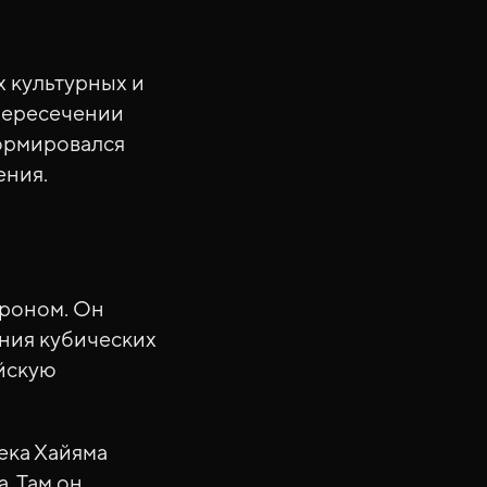
х культурных и
 пересечении
формировался
ения.
троном. Он
ения кубических
йскую
века Хайяма
. Там он