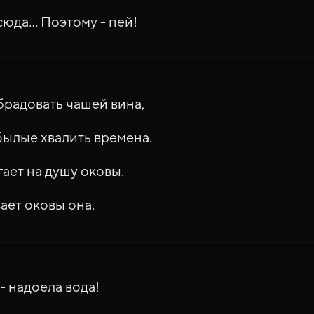
юда... Поэтому - пей!
радовать чашей вина,
былые хвалить времена.
гает на душу оковы.
ает оковы она.
- надоела вода!