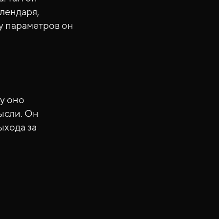
лендаря,
у параметров он
у оно
ысли. Он
ыхода за