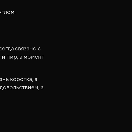
углом.
сегда связано с
й пир, а момент
знь коротка, а
довольствием, а